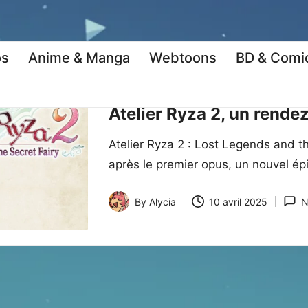
os
Anime & Manga
Webtoons
BD & Comi
Posted
Jeux Vidéos
Kritiques
Tests
in
Atelier Ryza 2, un rende
Atelier Ryza 2 : Lost Legends and t
après le premier opus, un nouvel é
By
Alycia
10 avril 2025
N
Posted
by