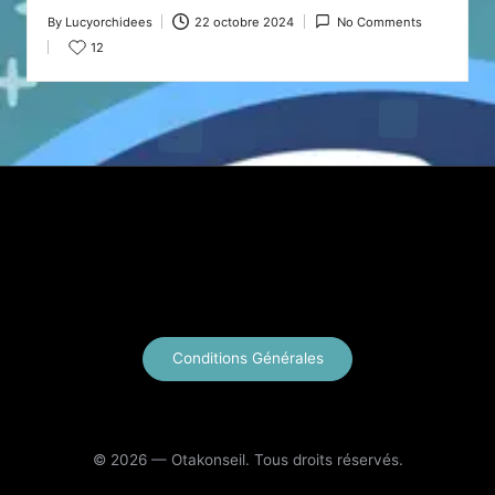
By
Lucyorchidees
22 octobre 2024
No Comments
Posted
12
by
X
Instagram
YouTube
E-mail
Conditions Générales
© 2026 — Otakonseil. Tous droits réservés.