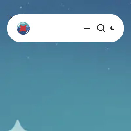
There aren’t any posts currently published under this tag.