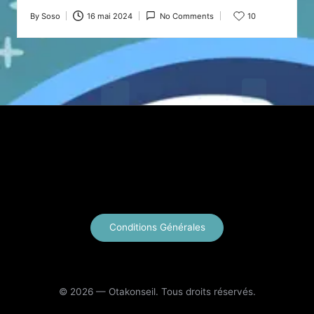
By
Soso
16 mai 2024
No Comments
10
Posted
by
X
Instagram
YouTube
E-mail
Conditions Générales
© 2026 — Otakonseil. Tous droits réservés.