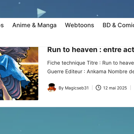
os
Anime & Manga
Webtoons
BD & Comi
Posted
Manga
Manga Kritiques
in
Run to heaven : entre ac
Fiche technique Titre : Run to hea
Guerre Editeur : Ankama Nombre de
By
Magicseb31
12 mai 2025
Posted
by