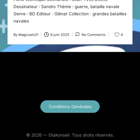
Dessinateur : Sandro Thème : guerre, bataille navale
Genre : BD Editeur : Glénat Collection : grandes batailles
navales
By
Magicseb31
9 juin 2025
No Comments
4
Posted
by
X
Instagram
YouTube
E-mail
Conditions Générales
© 2026 — Otakonseil. Tous droits réservés.