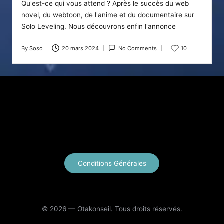
Qu'est-ce qui vous attend ? Après le succès du web
novel, du webtoon, de l'anime et du documentaire sur
Solo Leveling. Nous découvrons enfin l'annonce
By
Soso
20 mars 2024
No Comments
10
Posted
by
X
Instagram
YouTube
E-mail
Conditions Générales
© 2026 — Otakonseil. Tous droits réservés.