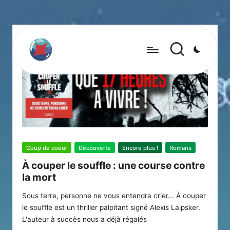
Posted
Coup de coeur
Découverte
Encore plus !
Romans
in
À couper le souffle : une course contre
la mort
Sous terre, personne ne vous entendra crier... À couper
le souffle est un thriller palpitant signé Alexis Laipsker.
L'auteur à succès nous a déjà régalés