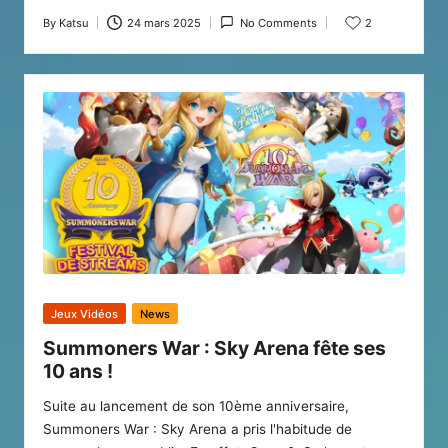
By
Katsu
24 mars 2025
No Comments
2
Posted
by
Posted
Jeux Vidéos
News
in
Summoners War : Sky Arena fête ses
10 ans !
Suite au lancement de son 10ème anniversaire,
Summoners War : Sky Arena a pris l'habitude de