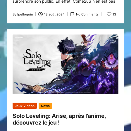
surprendre son public. En effet, Come2uS n'en est pas
By
Ipelloquin
18 août 2024
No Comments
13
Posted
by
Posted
Jeux Vidéos
News
in
Solo Leveling: Arise, après l’anime,
découvrez le jeu !