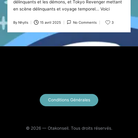
délinquants et les démons, et Tokyo Revenger mettant
en scène délinquants et voyage temporel... Voici
By
Nhylls
15 avril 2025
No Comments
3
Posted
by
X
Instagram
YouTube
E-mail
Conditions Générales
© 2026 — Otakonseil. Tous droits réservés.