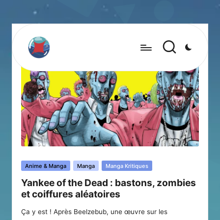
Posted
Anime & Manga
Manga
Manga Kritiques
in
Yankee of the Dead : bastons, zombies
et coiffures aléatoires
Ça y est ! Après Beelzebub, une œuvre sur les