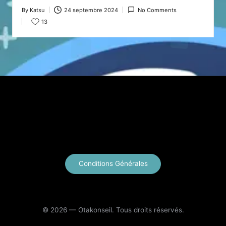
By
Katsu
24 septembre 2024
No Comments
Posted
13
by
X
Instagram
YouTube
E-mail
Conditions Générales
© 2026 — Otakonseil. Tous droits réservés.