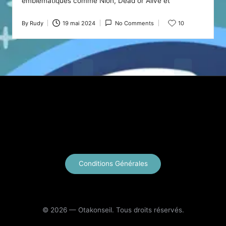
emblématiques comme Nioh, Dead or Alive et
By
Rudy
19 mai 2024
No Comments
10
Posted
by
X
Instagram
YouTube
E-mail
Conditions Générales
© 2026 — Otakonseil. Tous droits réservés.