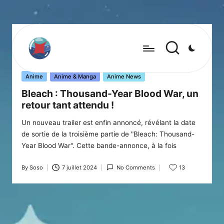
Posted
Anime
Anime & Manga
Anime News
in
Bleach : Thousand-Year Blood War, un
retour tant attendu !
Un nouveau trailer est enfin annoncé, révélant la date
de sortie de la troisième partie de "Bleach: Thousand-
Year Blood War". Cette bande-annonce, à la fois
By
Soso
7 juillet 2024
No Comments
13
Posted
by