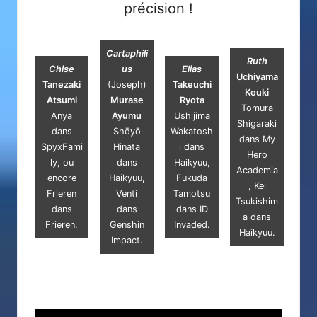
précision !
Cartaphili
Ruth
Chise
us
Elias
Uchiyama
Tanezaki
(Joseph)
Takeuchi
Kouki
Atsumi
Murase
Ryota
Tomura
Anya
Ayumu
Ushijima
Shigaraki
dans
Shōyō
Wakatosh
dans
My
SpyxFami
Hinata
i dans
Hero
ly, ou
dans
Haikyuu,
Academia
encore
Haikyuu,
Fukuda
, Kei
Frieren
Venti
Tamotsu
Tsukishim
dans
dans
dans I
D
a dans
Frieren.
Genshin
Invaded
.
Haikyuu.
Impact.