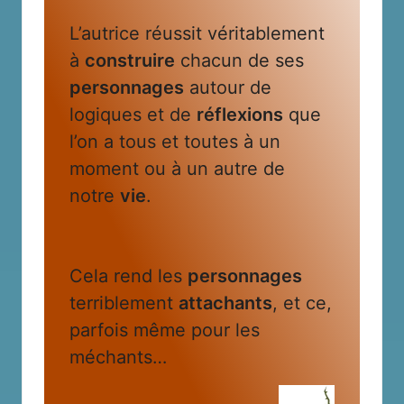
L’autrice réussit véritablement
à
construire
chacun de ses
personnages
autour de
logiques et de
réflexions
que
l’on a tous et toutes à un
moment ou à un autre de
notre
vie
.
Cela rend les
personnages
terriblement
attachants
, et ce,
parfois même pour les
méchants…