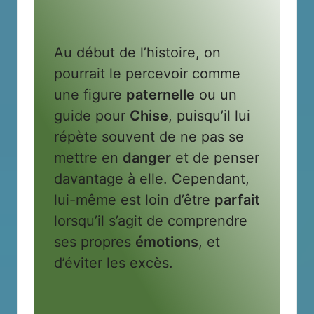
Au début de l’histoire, on
pourrait le percevoir comme
une figure
paternelle
ou un
guide pour
Chise
, puisqu’il lui
répète souvent de ne pas se
mettre en
danger
et de penser
davantage à elle. Cependant,
lui-même est loin d’être
parfait
lorsqu’il s’agit de comprendre
ses propres
émotions
, et
d’éviter les excès.