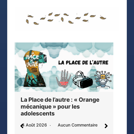
Le
Chagrin : une adaptation
un
jouissive de Balzac !
dr
1 Août 2026
Aucun Commentaire
31 