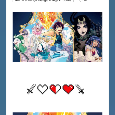
Anime & Manga
,
Manga
,
Manga Kritiques
14
by
Posted
in