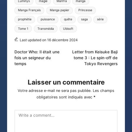
Luminys
magie
Manfra
manga
Manga Français
Manga papier
Princesse
prophétie
puissance
quête
saga
série
Tome 1
Transmédia
Ubisoft
Last updated on 16 décembre 2024
Post
Doctor Who: Il était une
Letter from Keisuke Baji
fois un seigneur du
tome 3 : Le spin-off de
navigation
temps
Tokyo Revengers
Laisser un commentaire
Votre adresse e-mail ne sera pas publiée.
Les champs
obligatoires sont indiqués avec
*