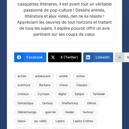
casquettes littéraires, il est avant tout un véritable
passionné de pop-culture ! Dessins animés,
littérature et jeux vidéo, rien ne lui résiste !
Appréciant les oeuvres de tout horizons et traitant
de tous les sujets, il espère pouvoir offrir un avis
pertinent sur ses coups de cœur.
Facebook
X (Twitter)
LinkedIn
Tags:
action
adolescent
amitié
anime
aventure
Barbare
chaos
Classes
cristaux
Cyclope
digital
Epique
fantaisie
fantastique
fantasy
finalfantasy
Glénat
Glénatmanga
guerrier
Healer
humour
isekai
jeu vidéo
Lapins
Lapins Crétins