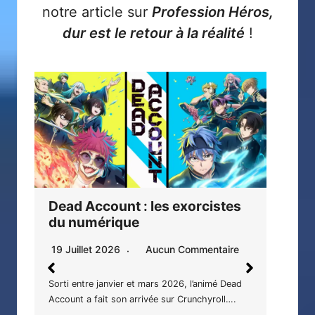
notre article sur
Profession Héros,
dur est le retour à la réalité
!
Secret bodyguard tome 7 : La
Ver
vérité éclate
mé
6 Juillet 2026
Aucun Commentaire
2 J
Attaques, contre attaques, révélations, … Rien
Dans
ne va plus ! Titre : Secret bodyguard (Akabane
sero
Honeko…