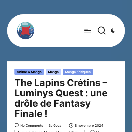
Posted
Anime & Manga
Manga
Manga Kritiques
in
The Lapins Crétins –
Luminys Quest : une
drôle de Fantasy
Finale !
No Comments
By
Gozen
8 novembre 2024
Posted