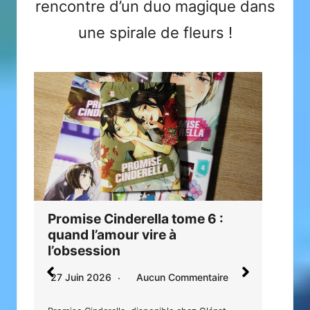
rencontre d’un duo magique dans
une spirale de fleurs !
Ge
Promise Cinderella tome 6 :
man
quand l’amour vire à
pou
l’obsession
24 
27 Juin 2026
Aucun Commentaire
Geng