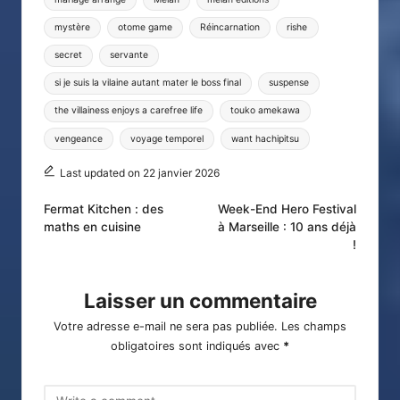
mystère
otome game
Réincarnation
rishe
secret
servante
si je suis la vilaine autant mater le boss final
suspense
the villainess enjoys a carefree life
touko amekawa
vengeance
voyage temporel
want hachipitsu
Last updated on 22 janvier 2026
Post
Fermat Kitchen : des
Week-End Hero Festival
maths en cuisine
à Marseille : 10 ans déjà
navigation
!
Laisser un commentaire
Votre adresse e-mail ne sera pas publiée.
Les champs
obligatoires sont indiqués avec
*