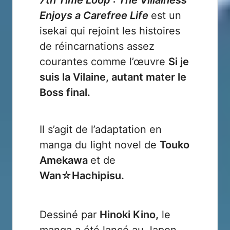
Enjoys a Carefree Life
est un
isekai qui rejoint les histoires
de réincarnations assez
courantes comme l’œuvre
Si je
suis la Vilaine, autant mater le
Boss final.
Il s’agit de l’adaptation en
manga du light novel de
Touko
Amekawa
et de
Wan☆Hachipisu.
Dessiné par
Hinoki Kino,
le
manga a été lancé au Japon