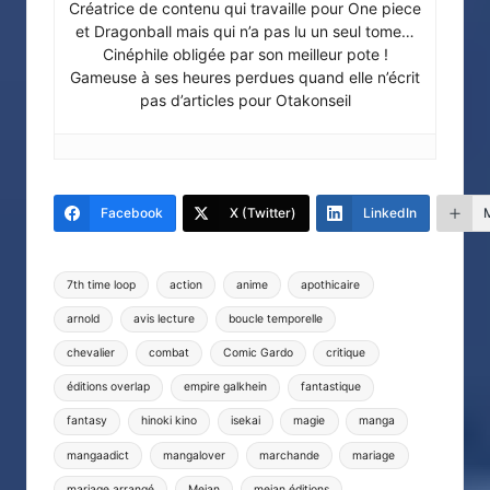
Créatrice de contenu qui travaille pour One piece
et Dragonball mais qui n’a pas lu un seul tome…
Cinéphile obligée par son meilleur pote !
Gameuse à ses heures perdues quand elle n’écrit
pas d’articles pour Otakonseil
Facebook
X (Twitter)
LinkedIn
Tags:
7th time loop
action
anime
apothicaire
arnold
avis lecture
boucle temporelle
chevalier
combat
Comic Gardo
critique
éditions overlap
empire galkhein
fantastique
fantasy
hinoki kino
isekai
magie
manga
mangaadict
mangalover
marchande
mariage
mariage arrangé
Meian
meian éditions