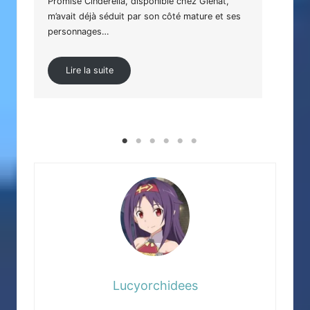
Promise Cinderella, disponible chez Glénat,
érot
m’avait déjà séduit par son côté mature et ses
arts
personnages…
Lire la suite
Lucyorchidees