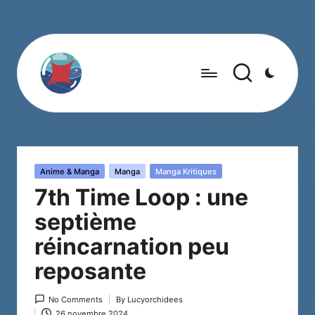
Posted
Anime & Manga
Manga
Manga Kritiques
in
7th Time Loop : une
septième
réincarnation peu
reposante
No Comments
By
Lucyorchidees
Posted
26 novembre 2024