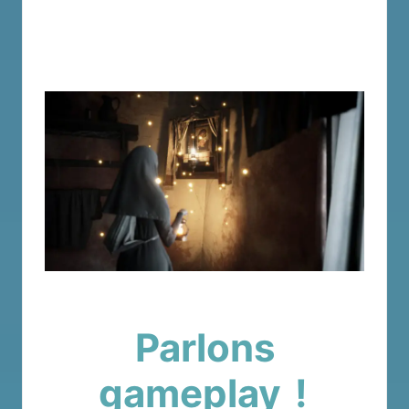
Parlons
gameplay
!