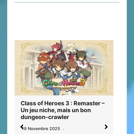
Sto
Class of Heroes 3 : Remaster –
Baz
Un jeu niche, mais un bon
23 
dungeon-crawler
Auc
19 Novembre 2025