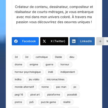
Créateur de contenu, dessinateur, compositeur et
réalisateur de courts-métrages, je vous embarque
avec moi dans mon univers coloré. À travers ma
passion vous découvrirez des oeuvres uniques !
Facebook
X (Twitter)
LinkedIn
Tags:
2d
3d
catholique
Diable
dieu
drame
enigme
guerre
horreur
horreur psychologique
indé
indépendant
indika
jeu vidéo
micromachines
monde alternatif
nonne
pac man
pc
pegi 16
pixel art
plateforme
possédé
pretre
ps5
puzzle game
réalité