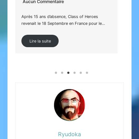
Aucun Commentaire
Prés
Farm
Après 15 ans d’absence, Class of Heroes
Marv
revenait le 18 Septembre en France pour le…
…
Lire la suite
Ryudoka