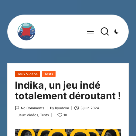
Posted
Jeux Vidéos
Tests
in
Indika, un jeu indé
totalement déroutant !
No Comments
By
Ryudoka
3 juin 2024
Posted
Jeux Vidéos
,
Tests
10
by
Posted
in