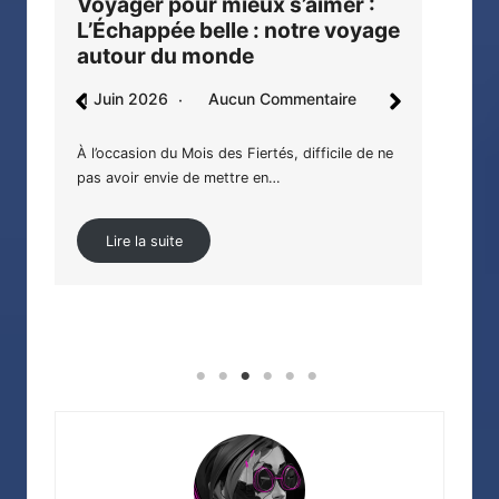
our mieux s’aimer :
BJ Alex – Édition Col
e belle : notre voyage
entre chimères et réa
u monde
22 Mai 2026
Aucun C
Aucun Commentaire
Avant de vous intéresser à l’œu
vous sachiez qu’elle est desti
u Mois des Fiertés, difficile de ne
ie de mettre en…
Lire la suite
te