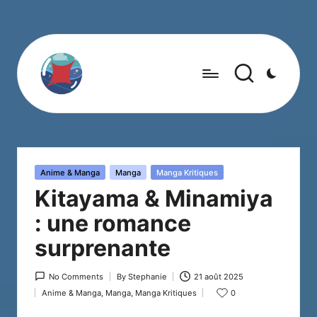
Posted
Anime & Manga
Manga
Manga Kritiques
in
Kitayama & Minamiya
: une romance
surprenante
No Comments
By
Stephanie
21 août 2025
Posted
Anime & Manga
,
Manga
,
Manga Kritiques
0
by
Posted
in