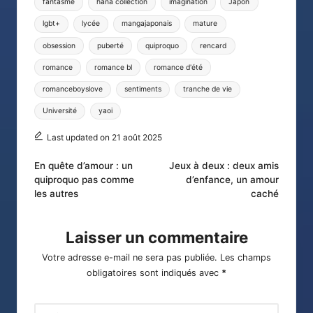
fantasme
hana collection
imagination
Japon
lgbt+
lycée
mangajaponais
mature
obsession
puberté
quiproquo
rencard
romance
romance bl
romance d'été
romanceboyslove
sentiments
tranche de vie
Université
yaoi
Last updated on 21 août 2025
Post
En quête d’amour : un
Jeux à deux : deux amis
quiproquo pas comme
d’enfance, un amour
navigation
les autres
caché
Laisser un commentaire
Votre adresse e-mail ne sera pas publiée.
Les champs
obligatoires sont indiqués avec
*