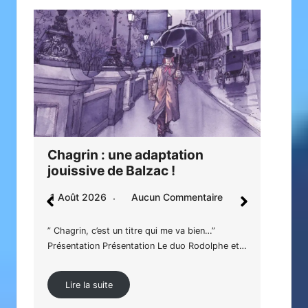
Mir
Chagrin : une adaptation
st
jouissive de Balzac !
27 
1 Août 2026
Aucun Commentaire
Parm
” Chagrin, c’est un titre qui me va bien…”
d’éd
Présentation Présentation Le duo Rodolphe et…
un…
Lire la suite