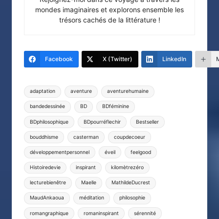
mondes imaginaires et explorons ensemble les
trésors cachés de la littérature !
Facebook
X (Twitter)
LinkedIn
Tags:
adaptation
aventure
aventurehumaine
bandedessinée
BD
BDféminine
BDphilosophique
BDpourréflechir
Bestseller
bouddhisme
casterman
coupdecoeur
développementpersonnel
éveil
feelgood
Histoiredevie
inspirant
kilomètrezéro
lecturebienêtre
Maelle
MathildeDucrest
MaudAnkaoua
méditation
philosophie
romangraphique
romaninspirant
sérennité