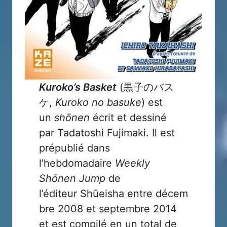
Kuroko’s Basket
(黒子のバス
ケ,
Kuroko no basuke
) est
un
shōnen
écrit et dessiné
par
T
adatoshi Fujimaki
. Il est
prépublié dans
l’hebdomadaire
Weekly
Shōnen Jump
de
l’éditeur
Shūeisha
entre décem
bre 2008 et septembre 2014
et est compilé en un total de