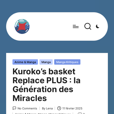
Posted
Anime & Manga
Manga
Manga Kritiques
in
Kuroko’s basket
Replace PLUS : la
Génération des
Miracles
No Comments
By
Lena
11 février 2025
Posted