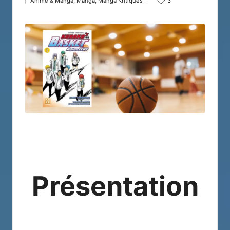
Anime & Manga
,
Manga
,
Manga Kritiques
3
by
Posted
in
Présentation