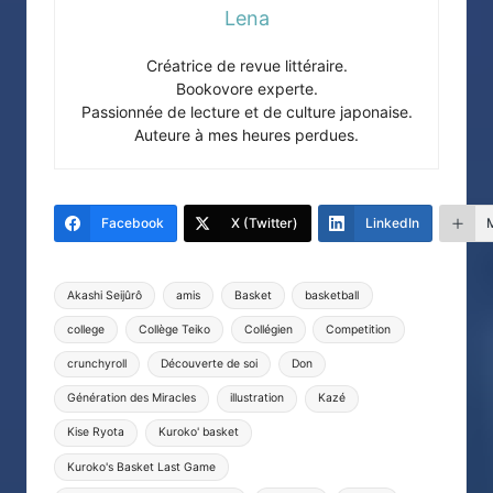
Lena
Créatrice de revue littéraire.
Bookovore experte.
Passionnée de lecture et de culture japonaise.
Auteure à mes heures perdues.
Facebook
X (Twitter)
LinkedIn
Tags:
Akashi Seijûrô
amis
Basket
basketball
college
Collège Teiko
Collégien
Competition
crunchyroll
Découverte de soi
Don
Génération des Miracles
illustration
Kazé
Kise Ryota
Kuroko' basket
Kuroko's Basket Last Game