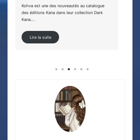
Kohva est une des nouveautés au catalogue
des éditions Kana dans leur collection Dark
La P
Kana….
adol
Lire la suite