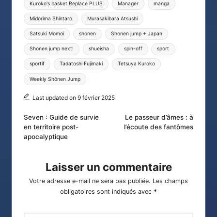
Kuroko's basket Replace PLUS
Manager
manga
Midorima Shintaro
Murasakibara Atsushi
Satsuki Momoi
shonen
Shonen jump + Japan
Shonen jump next!
shueisha
spin-off
sport
sportif
Tadatoshi Fujimaki
Tetsuya Kuroko
Weekly Shōnen Jump
Last updated on 9 février 2025
Post
Seven : Guide de survie
Le passeur d’âmes : à
en territoire post-
l’écoute des fantômes
navigation
apocalyptique
Laisser un commentaire
Votre adresse e-mail ne sera pas publiée.
Les champs
obligatoires sont indiqués avec
*