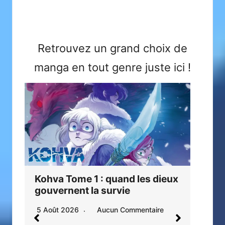
Retrouvez un grand choix de
manga en tout genre juste
ici
!
Kohva Tome 1 : quand les dieux
La 
gouvernent la survie
mé
ad
5 Août 2026
Aucun Commentaire
4 A