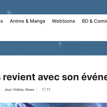
os
Anime & Manga
Webtoons
BD & Comi
revient avec son événe
11
Jeux Vidéos
,
News
Posted
in