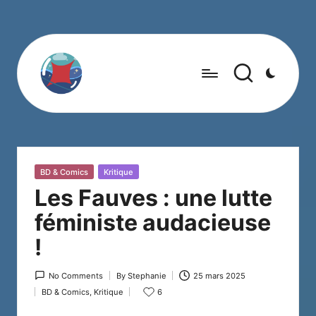
Posted
BD & Comics
Kritique
in
Les Fauves : une lutte
féministe audacieuse
!
No Comments
By
Stephanie
25 mars 2025
Posted
BD & Comics
,
Kritique
6
by
Posted
in