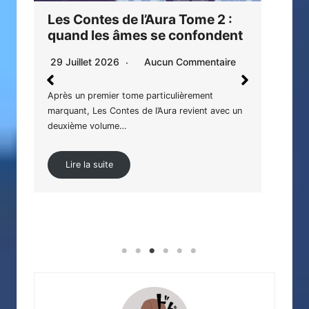
Les Contes de l’Aura Tome 2 :
Mur
quand les âmes se confondent
inc
rêv
29 Juillet 2026
Aucun Commentaire
27 
Après un premier tome particulièrement
marquant, Les Contes de l’Aura revient avec un
ir
Haru
deuxième volume…
les p
Lire la suite