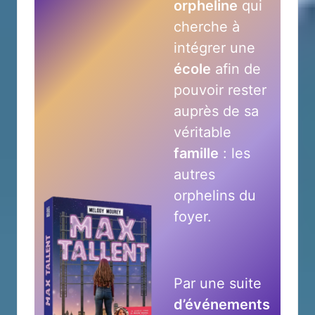
orpheline
qui
cherche à
intégrer une
école
afin de
pouvoir rester
auprès de sa
véritable
famille
: les
autres
orphelins du
foyer.
Par une suite
d’événements