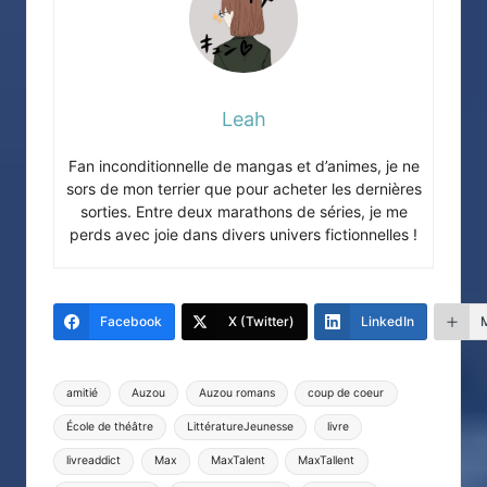
Leah
Fan inconditionnelle de mangas et d’animes, je ne
sors de mon terrier que pour acheter les dernières
sorties. Entre deux marathons de séries, je me
perds avec joie dans divers univers fictionnelles !
Facebook
X (Twitter)
LinkedIn
Tags:
amitié
Auzou
Auzou romans
coup de coeur
École de théâtre
LittératureJeunesse
livre
livreaddict
Max
MaxTalent
MaxTallent