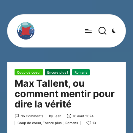
Posted
Coup de coeur
Encore plus !
Romans
in
Max Tallent, ou
comment mentir pour
dire la vérité
No Comments
By
Leah
16 août 2024
Posted
Coup de coeur
,
Encore plus !
,
Romans
13
by
Posted
in