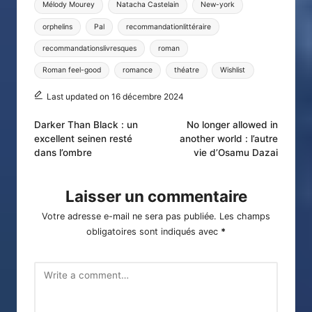
Mélody Mourey
Natacha Castelain
New-york
orphelins
Pal
recommandationlittéraire
recommandationslivresques
roman
Roman feel-good
romance
théatre
Wishlist
Last updated on 16 décembre 2024
Post
Darker Than Black : un
No longer allowed in
excellent seinen resté
another world : l’autre
navigation
dans l’ombre
vie d’Osamu Dazai
Laisser un commentaire
Votre adresse e-mail ne sera pas publiée.
Les champs
obligatoires sont indiqués avec
*