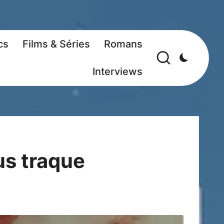
cs
Films & Séries
Romans
Interviews
us traque