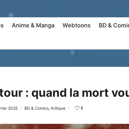
os
Anime & Manga
Webtoons
BD & Comi
etour : quand la mort vo
8
vrier 2025
BD & Comics
,
Kritique
Posted
in