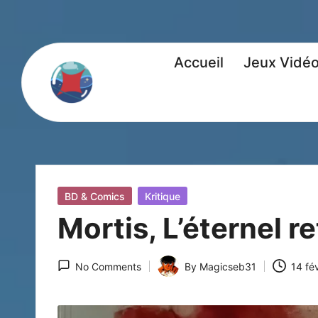
Accueil
Jeux Vidé
Posted
BD & Comics
Kritique
in
Mortis, L’éternel r
No Comments
By
Magicseb31
14 fé
Posted
by