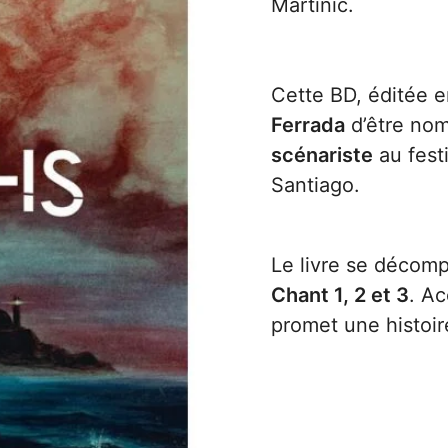
Martinic
.
Cette BD, éditée e
Ferrada
d’être nom
scénariste
au festi
Santiago.
Le livre se décomp
Chant 1, 2 et 3
. A
promet une histoi