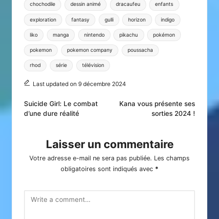
chochodile
dessin animé
dracaufeu
enfants
exploration
fantasy
gulli
horizon
indigo
liko
manga
nintendo
pikachu
pokémon
pokemon
pokemon company
poussacha
rhod
série
télévision
Last updated on 9 décembre 2024
Post
Suicide Girl: Le combat
Kana vous présente ses
d’une dure réalité
sorties 2024 !
navigation
Laisser un commentaire
Votre adresse e-mail ne sera pas publiée.
Les champs
obligatoires sont indiqués avec
*