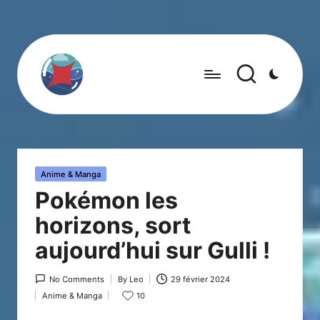
Posted
Anime & Manga
in
Pokémon les
horizons, sort
aujourd’hui sur Gulli !
No Comments
By
Leo
29 février 2024
Posted
Anime & Manga
10
by
Posted
in