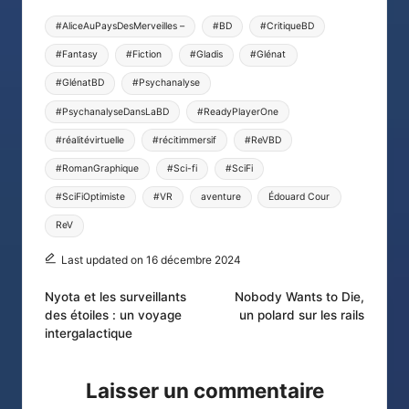
Tags:
#AliceAuPaysDesMerveilles –
#BD
#CritiqueBD
#Fantasy
#Fiction
#Gladis
#Glénat
#GlénatBD
#Psychanalyse
#PsychanalyseDansLaBD
#ReadyPlayerOne
#réalitévirtuelle
#récitimmersif
#ReVBD
#RomanGraphique
#Sci-fi
#SciFi
#SciFiOptimiste
#VR
aventure
Édouard Cour
ReV
Last updated on 16 décembre 2024
Post
Nyota et les surveillants
Nobody Wants to Die,
des étoiles : un voyage
un polard sur les rails
navigation
intergalactique
Laisser un commentaire