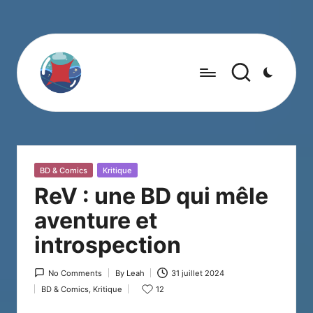
Posted
BD & Comics
Kritique
in
ReV : une BD qui mêle
aventure et
introspection
No Comments
By
Leah
31 juillet 2024
Posted
BD & Comics
,
Kritique
12
by
Posted
in