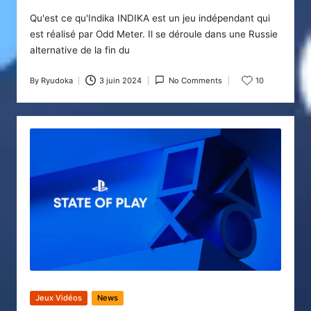
Qu'est ce qu'Indika INDIKA est un jeu indépendant qui
est réalisé par Odd Meter. Il se déroule dans une Russie
alternative de la fin du
By
Ryudoka
3 juin 2024
No Comments
10
Posted
by
Posted
Jeux Vidéos
News