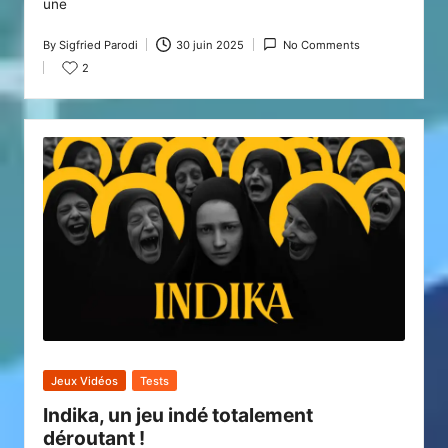
une
By
Sigfried Parodi
30 juin 2025
No Comments
Posted
2
by
Posted
Jeux Vidéos
Tests
in
Indika, un jeu indé totalement
déroutant !