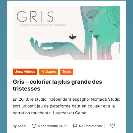
Posted
Jeux Vidéos
Kritiques
Tests
in
Gris – colorier la plus grande des
tristesses
En 2018, le studio indépendant espagnol Nomada Studio
sort un petit jeu de plateforme haut en couleur et à la
narration touchante. Lauréat du Game
By
Aseal
4 septembre 2025
No Comments
1
Posted