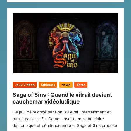
by
Posted
Jeux Vidéos
Kritiques
News
Tests
in
Saga of Sins : Quand le vitrail devient
cauchemar vidéoludique
Ce jeu, développé par Bonus Level Entertainment et
publié par Just For Games, oscille entre bestiaire
démoniaque et pénitence morale. Saga of Sins propose