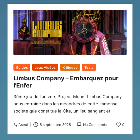
Posted
Guides
Jeux Vidéos
Kritiques
Tests
in
Limbus Company – Embarquez pour
l’Enfer
3ème jeu de l'univers Project Moon, Limbus Company
nous entraîne dans les méandres de cette immense
société que constitue la Cité, un lieu sanglant et
By
Aseal
5 septembre 2025
No Comments
0
Posted
by