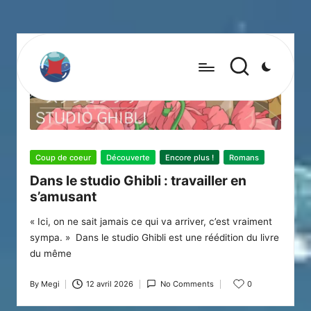
Posted
Coup de coeur
Découverte
Encore plus !
Romans
in
Dans le studio Ghibli : travailler en
s’amusant
« Ici, on ne sait jamais ce qui va arriver, c’est vraiment
sympa. » Dans le studio Ghibli est une réédition du livre
du même
By
Megi
12 avril 2026
No Comments
0
Posted
by