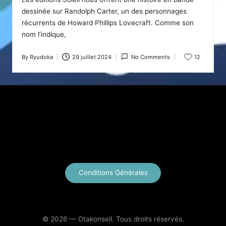
dessinée sur Randolph Carter, un des personnages
récurrents de Howard Phillips Lovecraft. Comme son
nom l’indique,
By
Ryudoka
29 juillet 2024
No Comments
12
Posted
by
X
Instagram
YouTube
E-mail
Conditions Générales
© 2026 — Otakonseil. Tous droits réservés.