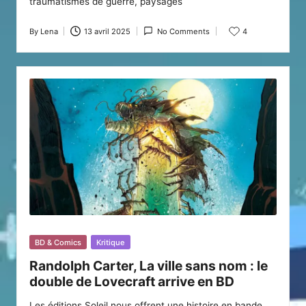
traumatismes de guerre, paysages
By
Lena
13 avril 2025
No Comments
4
Posted
by
Posted
BD & Comics
Kritique
in
Randolph Carter, La ville sans nom : le
double de Lovecraft arrive en BD
Les éditions Soleil nous offrent une histoire en bande