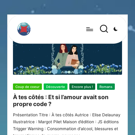
Posted
Coup de coeur
Découverte
Encore plus !
Romans
in
À tes côtés : Et si l’amour avait son
propre code ?
Présentation Titre : À tes côtés Autrice : Elise Delaunay
Illustratrice : Margot Pilet Maison d’édition : JS éditions
Trigger Warning : Consommation d'alcool, blessures et