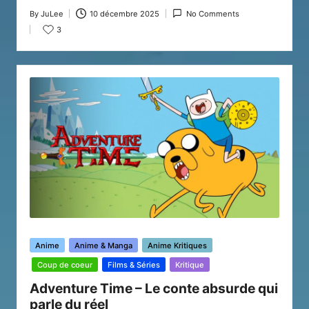
By
JuLee
10 décembre 2025
No Comments
Posted
3
by
Posted
Anime
Anime & Manga
Anime Kritiques
in
Coup de coeur
Films & Séries
Kritique
Adventure Time – Le conte absurde qui
parle du réel