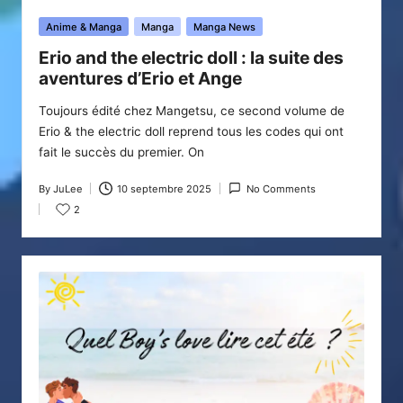
Posted
Anime & Manga
Manga
Manga News
in
Erio and the electric doll : la suite des
aventures d’Erio et Ange
Toujours édité chez Mangetsu, ce second volume de
Erio & the electric doll reprend tous les codes qui ont
fait le succès du premier. On
By
JuLee
10 septembre 2025
No Comments
Posted
2
by