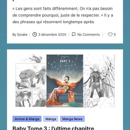
« Les gens sont faits différemment. On n’a pas besoin
de comprendre pourquoi, juste de le respecter. » Il y a
des phrases qui résonnent longtemps après
By
Syraka
3 décembre 2025
No Comments
5
Posted
by
Posted
Anime & Manga
Manga
Manga News
in
Baby Tome 3 : l’ultime chapitre