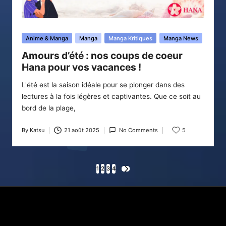
Posted
Anime & Manga
Manga
Manga Kritiques
Manga News
in
Amours d’été : nos coups de coeur
Hana pour vos vacances !
L'été est la saison idéale pour se plonger dans des
lectures à la fois légères et captivantes. Que ce soit au
bord de la plage,
By
Katsu
21 août 2025
No Comments
5
Posted
by
Pagination
1
2
3
4
NEXT
PAGE
des
publications
X
Instagram
YouTube
E-mail