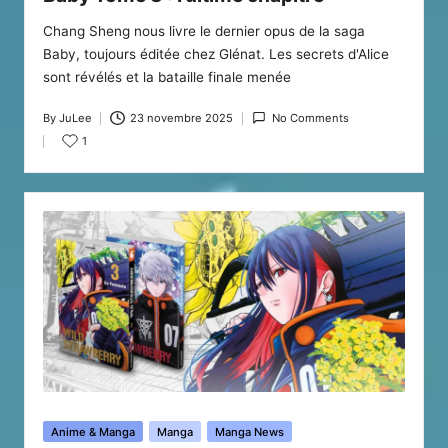
Chang Sheng nous livre le dernier opus de la saga
Baby, toujours éditée chez Glénat. Les secrets d'Alice
sont révélés et la bataille finale menée
By
JuLee
23 novembre 2025
No Comments
Posted
1
by
Posted
Anime & Manga
Manga
Manga News