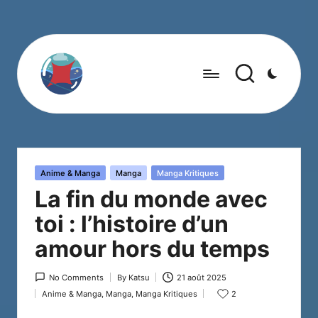
Posted
Anime & Manga
Manga
Manga Kritiques
in
La fin du monde avec
toi : l’histoire d’un
amour hors du temps
No Comments
By
Katsu
21 août 2025
Posted
Anime & Manga
,
Manga
,
Manga Kritiques
2
by
Posted
in