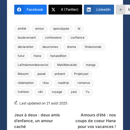
Facebook
X (Twitter)
LinkedIn
Tags:
amitié
amour
apocalypse
bl
bouleversant
confessions
confiance
déclaration
deuxtomes
drama
findumonde
futur
Hana
hanaedition
Lafindumondeavectoi
MakiMarukido
manga
Masumi
passé
présent
Projetyaoi
rédemption
ritsu
roadtrip
romance
trahison
viki
voyage
yaoi
Yu
Last updated on 21 août 2025
Post
Jeux à deux : deux amis
Amours d’été : nos
d’enfance, un amour
coups de coeur Hana
navigation
caché
pour vos vacances !