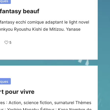
iques
 fantasy beauf
fantasy ecchi comique adaptant le light novel
enkyou Ryoushu Kishi de Mitizou. Yanase
5
iques
rt pour vivre
s : Action, science fiction, surnaturel Thèmes
teur : Yashiro Manabu Éditeur : Kana Nombre de