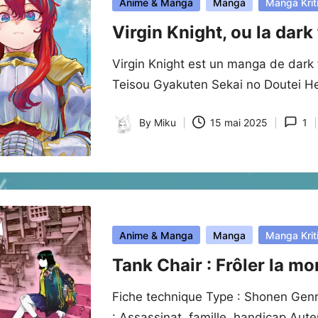
Posted
Anime & Manga
Manga
Manga Krit
in
Virgin Knight, ou la dark
Virgin Knight est un manga de dark 
Teisou Gyakuten Sekai no Doutei H
By
Miku
15 mai 2025
1
Posted
by
Posted
Anime & Manga
Manga
Manga Krit
in
Tank Chair : Frôler la mo
Fiche technique Type : Shonen Genre
: Assassinat, famille, handicap Au