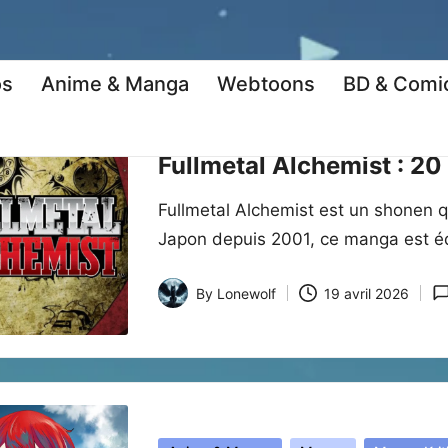
os
Anime & Manga
Webtoons
BD & Comi
Posted
Anime & Manga
Manga
Manga Krit
in
Fullmetal Alchemist : 20
Fullmetal Alchemist est un shonen q
Japon depuis 2001, ce manga est é
By
Lonewolf
19 avril 2026
Posted
by