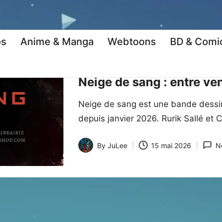
os
Anime & Manga
Webtoons
BD & Comi
Posted
BD & Comics
Kritique
in
Neige de sang : entre v
Neige de sang est une bande dessi
depuis janvier 2026. Rurik Sallé et 
By
JuLee
15 mai 2026
N
Posted
by