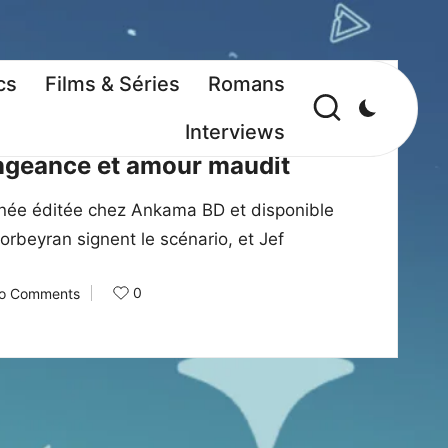
cs
Films & Séries
Romans
Interviews
engeance et amour maudit
née éditée chez Ankama BD et disponible
Corbeyran signent le scénario, et Jef
0
o Comments