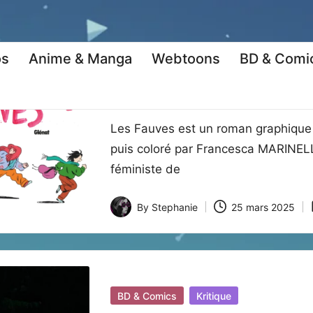
os
Anime & Manga
Webtoons
BD & Comi
Posted
BD & Comics
Kritique
in
Les Fauves : une lutte f
Les Fauves est un roman graphique
puis coloré par Francesca MARINELL
féministe de
By
Stephanie
25 mars 2025
Posted
by
Posted
BD & Comics
Kritique