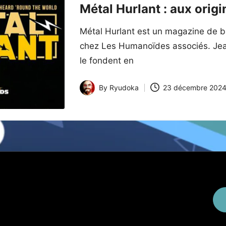
in
Métal Hurlant : aux orig
Métal Hurlant est un magazine de b
chez Les Humanoïdes associés. Jean-
le fondent en
By
Ryudoka
23 décembre 202
Posted
by