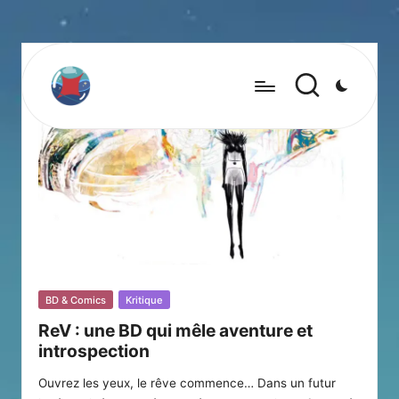
Posted
BD & Comics
Kritique
in
ReV : une BD qui mêle aventure et
introspection
Ouvrez les yeux, le rêve commence… Dans un futur