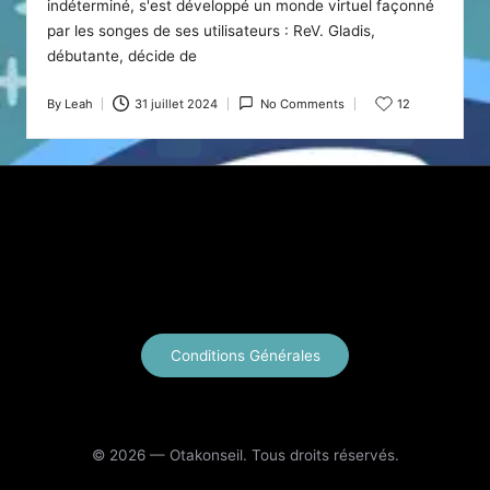
indéterminé, s'est développé un monde virtuel façonné
par les songes de ses utilisateurs : ReV. Gladis,
débutante, décide de
By
Leah
31 juillet 2024
No Comments
12
Posted
by
X
Instagram
YouTube
E-mail
Conditions Générales
© 2026 — Otakonseil. Tous droits réservés.