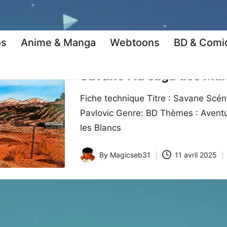
os
Anime & Manga
Webtoons
BD & Comi
Posted
BD & Comics
Kritique
in
Savane : la saga des Mu
Fiche technique Titre : Savane Scéna
Pavlovic Genre: BD Thèmes : Aventur
les Blancs
By
Magicseb31
11 avril 2025
Posted
by