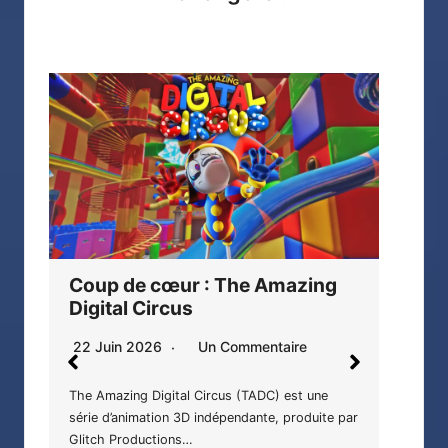
A Star Brighter Than the Sun,
The
une rayonnante affection !
gar
3 Mai 2026
Aucun Commentaire
gor
27 
Les cheveux dans le vent, les rayons du soleil
qui brillent et réchauffent le corps…
ar
The
加護