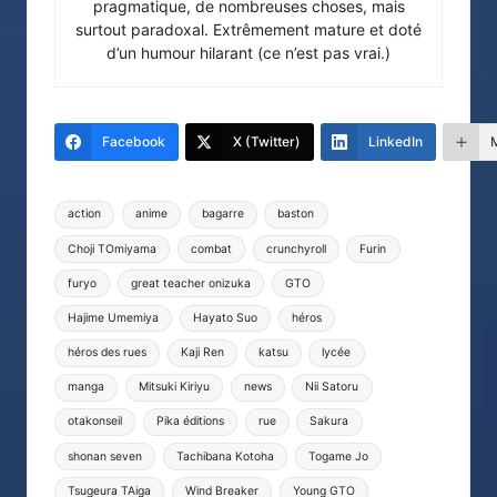
pragmatique, de nombreuses choses, mais
surtout paradoxal. Extrêmement mature et doté
d’un humour hilarant (ce n’est pas vrai.)
Facebook
X (Twitter)
LinkedIn
Tags:
action
anime
bagarre
baston
Choji TOmiyama
combat
crunchyroll
Furin
furyo
great teacher onizuka
GTO
Hajime Umemiya
Hayato Suo
héros
héros des rues
Kaji Ren
katsu
lycée
manga
Mitsuki Kiriyu
news
Nii Satoru
otakonseil
Pika éditions
rue
Sakura
shonan seven
Tachibana Kotoha
Togame Jo
Tsugeura TAiga
Wind Breaker
Young GTO