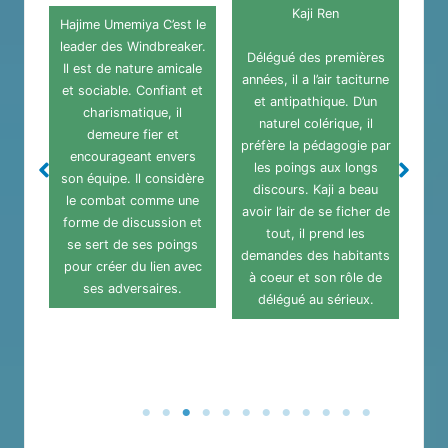
qui
Kaji Ren
Étudiant de première
t le
Bre
année au lycée Furin, il
ker.
f
Délégué des premières
est dans la même classe
cale
be
années, il a l’air taciturne
que Sakura. C’est un peu
t et
bat
et antipathique. D’un
l’archétype du grand
p
naturel colérique, il
dadais obsédé par la
préfère la pédagogie par
musculation, à
rs
les poings aux longs
l’apparence robuste et
dère
c
discours. Kaji a beau
intimidante mais qui
une
Um
avoir l’air de se ficher de
possède un grand coeur
n et
W
tout, il prend les
de bisounours. Il est
ngs
demandes des habitants
toujours curieux de
avec
d’U
à coeur et son rôle de
connaître « l’esthétique »
a
délégué au sérieux.
de son prochain, la
o
sienne étant de protéger
a
les autres.