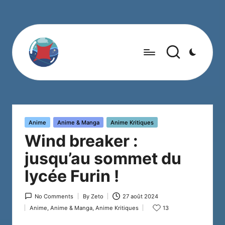
Posted
Anime
Anime & Manga
Anime Kritiques
in
Wind breaker :
jusqu’au sommet du
lycée Furin !
No Comments
By
Zeto
27 août 2024
Posted
Anime
,
Anime & Manga
,
Anime Kritiques
13
by
Posted
in