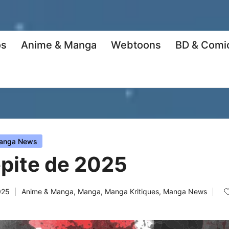
os
Anime & Manga
Webtoons
BD & Comi
anga News
épite de 2025
025
Anime & Manga
,
Manga
,
Manga Kritiques
,
Manga News
Posted
in