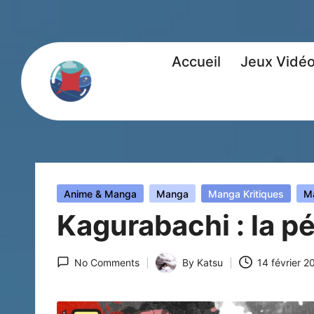
Accueil
Jeux Vidé
Posted
Anime & Manga
Manga
Manga Kritiques
M
in
Kagurabachi : la p
No Comments
By
Katsu
14 février 2
Posted
by