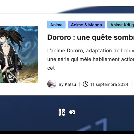
Posted
Anime
Anime & Manga
Anime Kriti
in
Dororo : une quête sombr
L’anime Dororo, adaptation de l'œ
une série qui mêle habilement action
cet
By
Katsu
11 septembre 2024
Posted
by
1
2
NEXT
PAGE