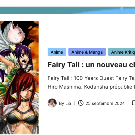
by
Posted
Anime
Anime & Manga
Anime Kriti
in
Fairy Tail : un nouveau 
Fairy Tail : 100 Years Quest Fairy T
Hiro Mashima. Kōdansha prépublie
By
Lia
25 septembre 2024
Posted
by