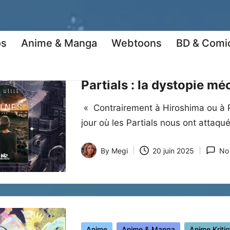
os
Anime & Manga
Webtoons
BD & Comi
Posted
Coup de coeur
Encore plus !
Roma
in
Partials : la dystopie 
« Contrairement à Hiroshima ou à 
jour où les Partials nous ont attaqu
By
Megi
20 juin 2025
No
Posted
by
Posted
Anime
Anime & Manga
Anime Kriti