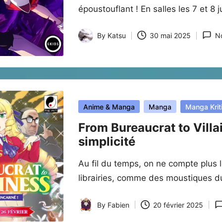
époustouflant ! En salles les 7 et 8 
By
Katsu
30 mai 2025
N
Posted
by
Posted
Anime & Manga
Manga
Manga Krit
in
From Bureaucrat to Villai
simplicité
Au fil du temps, on ne compte plus 
librairies, comme des moustiques dur
By
Fabien
20 février 2025
Posted