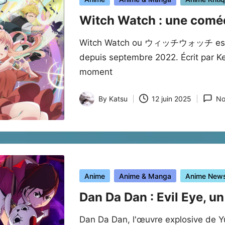
in
Witch Watch : une comé
Witch Watch ou ウィッチウォッチ est un 
depuis septembre 2022. Écrit par K
moment
By
Katsu
12 juin 2025
No
Posted
by
Posted
Anime
Anime & Manga
Anime New
in
Dan Da Dan : Evil Eye, un 
Dan Da Dan, l'œuvre explosive de Yu