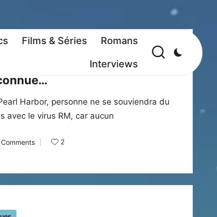
cs
Films & Séries
Romans
ns
Interviews
méconnue…
Pearl Harbor, personne ne se souviendra du
és avec le virus RM, car aucun
2
 Comments
ques