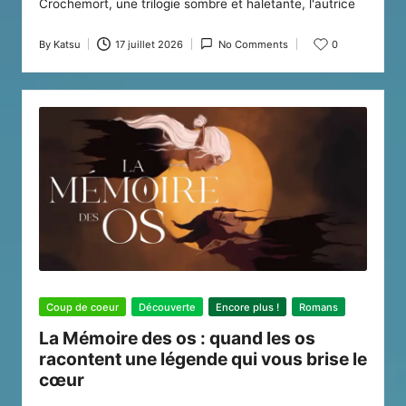
Crochemort, une trilogie sombre et haletante, l'autrice
By
Katsu
17 juillet 2026
No Comments
0
Posted
by
Posted
Coup de coeur
Découverte
Encore plus !
Romans
in
La Mémoire des os : quand les os
racontent une légende qui vous brise le
cœur