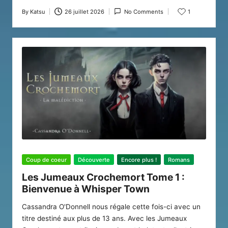
By
Katsu
26 juillet 2026
No Comments
1
Posted
by
Posted
Coup de coeur
Découverte
Encore plus !
Romans
in
Les Jumeaux Crochemort Tome 1 :
Bienvenue à Whisper Town
Cassandra O'Donnell nous régale cette fois-ci avec un
titre destiné aux plus de 13 ans. Avec les Jumeaux