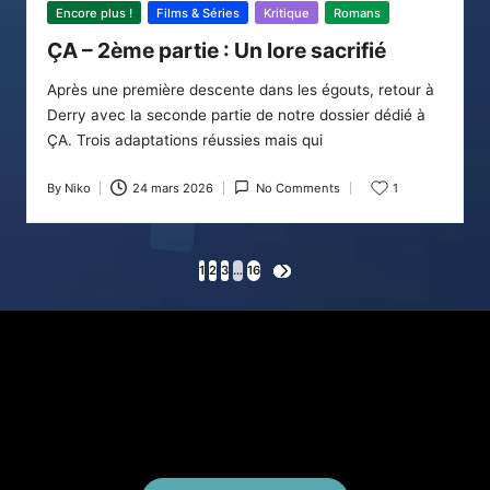
Posted
Encore plus !
Films & Séries
Kritique
Romans
in
ÇA – 2ème partie : Un lore sacrifié
Après une première descente dans les égouts, retour à
Derry avec la seconde partie de notre dossier dédié à
ÇA. Trois adaptations réussies mais qui
By
Niko
24 mars 2026
No Comments
1
Posted
by
Pagination
1
2
3
…
16
NEXT
PAGE
des
publications
X
Instagram
YouTube
E-mail