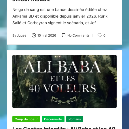
Neige de sang est une bande dessinée éditée chez
Ankama BD et disponible depuis janvier 2026. Rurik
Sallé et Corbeyran signent le scénario, et Jef
By
JuLee
15 mai 2026
No Comments
0
Posted
by
Posted
Coup de coeur
Découverte
Romans
in
Les Contes Interdits : Ali Baba et les 40