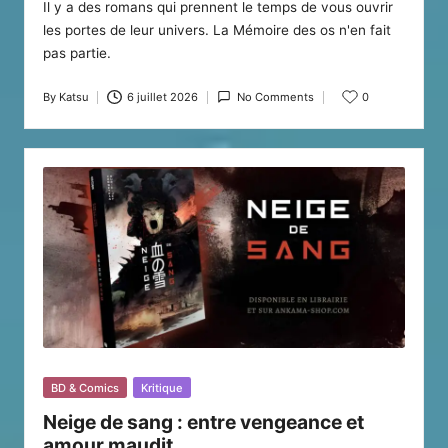
Il y a des romans qui prennent le temps de vous ouvrir
les portes de leur univers. La Mémoire des os n'en fait
pas partie.
By
Katsu
6 juillet 2026
No Comments
0
Posted
by
Posted
BD & Comics
Kritique
in
Neige de sang : entre vengeance et
amour maudit