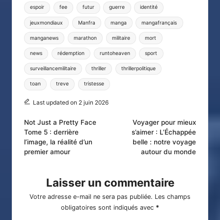
espoir
fee
futur
guerre
identité
jeuxmondiaux
Manfra
manga
mangafrançais
manganews
marathon
militaire
mort
news
rédemption
runtoheaven
sport
surveillancemilitaire
thriller
thrillerpolitique
toan
treve
tristesse
Last updated on 2 juin 2026
Post
Not Just a Pretty Face
Voyager pour mieux
Tome 5 : derrière
s’aimer : L’Échappée
navigation
l’image, la réalité d’un
belle : notre voyage
premier amour
autour du monde
Laisser un commentaire
Votre adresse e-mail ne sera pas publiée.
Les champs
obligatoires sont indiqués avec
*