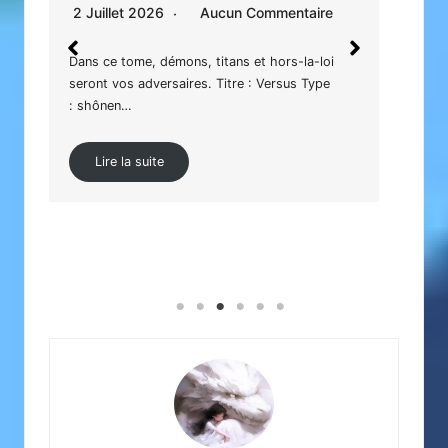
29 
2 Juillet 2026
Aucun Commentaire
Un h
Dans ce tome, démons, titans et hors-la-loi
: Ch
e
seront vos adversaires. Titre : Versus Type
: ac
: shônen…
Lire la suite