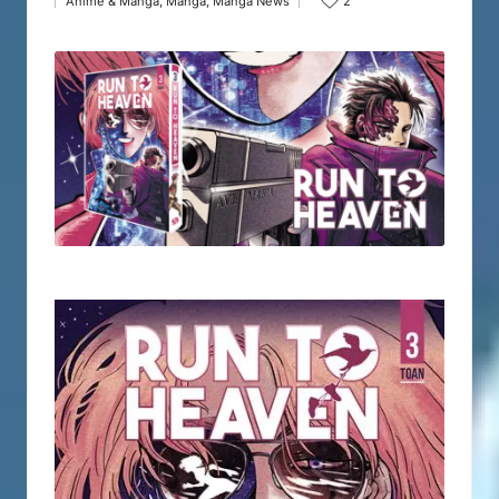
Anime & Manga
,
Manga
,
Manga News
2
by
Posted
in