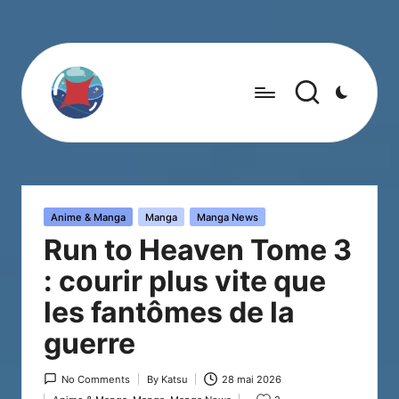
Posted
Anime & Manga
Manga
Manga News
in
Run to Heaven Tome 3
: courir plus vite que
les fantômes de la
guerre
No Comments
By
Katsu
28 mai 2026
Posted