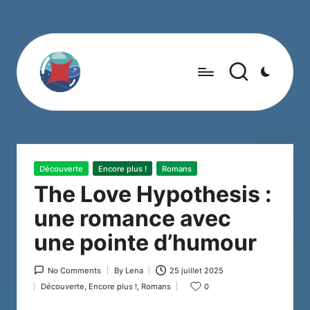
Posted
Découverte
Encore plus !
Romans
in
The Love Hypothesis :
une romance avec
une pointe d’humour
No Comments
By
Lena
25 juillet 2025
Posted
Découverte
,
Encore plus !
,
Romans
0
by
Posted
in