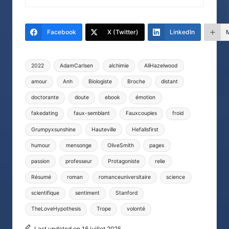
Facebook
X (Twitter)
LinkedIn
Tags:
2022
AdamCarlsen
alchimie
AliHazelwood
amour
Anh
Biologiste
Broche
distant
doctorante
doute
ebook
émotion
fakedating
faux-semblant
Fauxcouples
froid
Grumpyxsunshine
Hauteville
Hefallsfirst
humour
mensonge
OliveSmith
pages
passion
professeur
Protagoniste
relie
Résumé
roman
romanceuniversitaire
science
scientifique
sentiment
Stanford
TheLoveHypothesis
Trope
volonté
Last updated on 16 juillet 2025